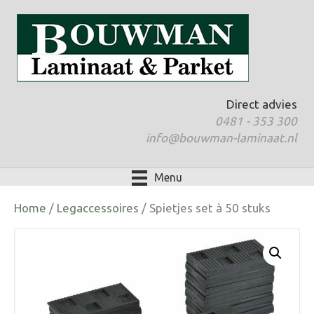
Direct advies
0481 - 353 300
info@bouwman-laminaat.nl
Menu
Home
/
Legaccessoires
/ Spietjes set à 50 stuks