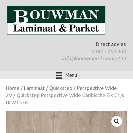
Direct advies
0481 - 353 300
info@bouwman-laminaat.nl
Menu
Home
/
Laminaat
/
Quickstep
/
Perspective Wide
2V
/ Quickstep Perspective Wide Caribische Eik Grijs
ULW1536