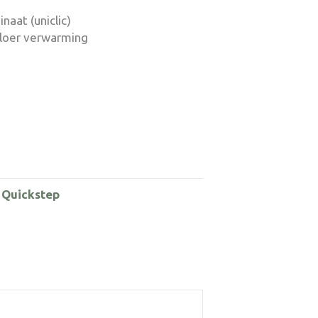
naat (uniclic)
vloer verwarming
,
Quickstep