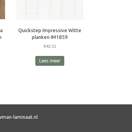
ra
Quickstep Impressive Witte
n
planken IM1859
€
42.32
Lees meer
man-laminaat.nl