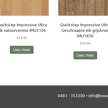
uickstep Impressive Ultra
Quickstep Impressive Ult
ik natuurvernist IMU3106
Geschraapte eik grijsbrui
IMU1850
€
39.99
€
39.99
Lees meer
Lees meer
0481 - 353300 •
info@bouw