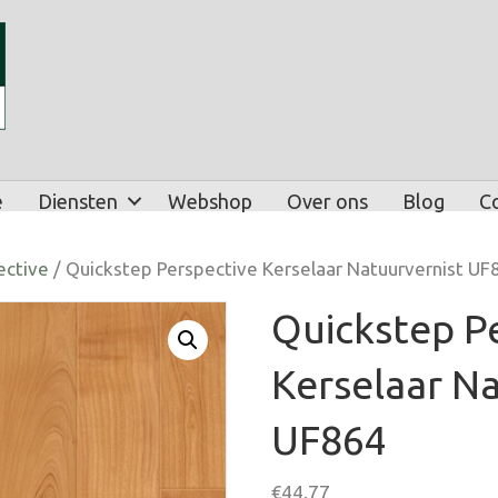
e
Diensten
Webshop
Over ons
Blog
C
ective
/ Quickstep Perspective Kerselaar Natuurvernist UF
Quickstep P
Kerselaar Na
UF864
€
44.77