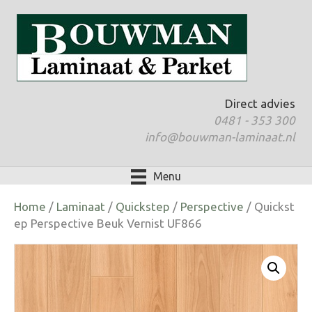
Direct advies
0481 - 353 300
info@bouwman-laminaat.nl
Menu
Home
/
Laminaat
/
Quickstep
/
Perspective
/ Quickst
ep Perspective Beuk Vernist UF866