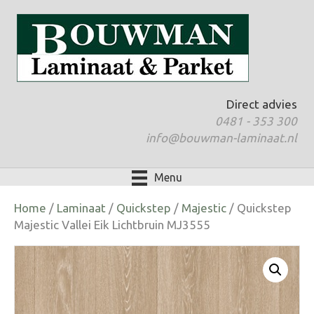
Direct advies
0481 - 353 300
info@bouwman-laminaat.nl
Menu
Home
/
Laminaat
/
Quickstep
/
Majestic
/ Quickstep
Majestic Vallei Eik Lichtbruin MJ3555