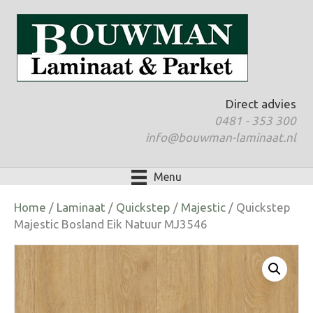
Direct advies
0481 - 353 300
info@bouwman-laminaat.nl
Menu
Home
/
Laminaat
/
Quickstep
/
Majestic
/ Quickstep
Majestic Bosland Eik Natuur MJ3546