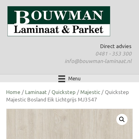
Direct advies
0481 - 353 300
info@bouwman-laminaat.nl
Menu
Home
/
Laminaat
/
Quickstep
/
Majestic
/ Quickstep
Majestic Bosland Eik Lichtgrijs MJ3547