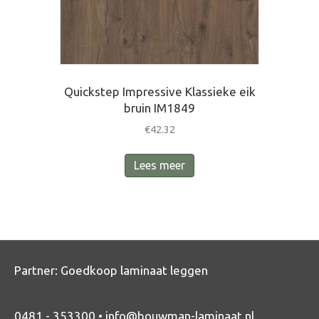
Quickstep Impressive Klassieke eik
bruin IM1849
€
42.32
Lees meer
Partner:
Goedkoop laminaat leggen
0481 - 353300 •
info@bouwman-laminaat.nl