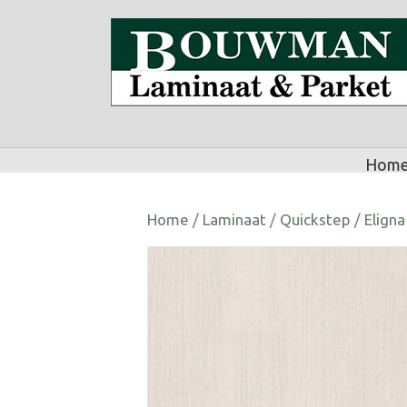
Hom
Home
/
Laminaat
/
Quickstep
/
Elign