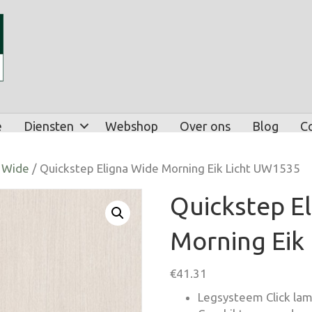
e
Diensten
Webshop
Over ons
Blog
C
a Wide
/ Quickstep Eligna Wide Morning Eik Licht UW1535
Quickstep E
Morning Eik
€
41.31
Legsysteem Click lami