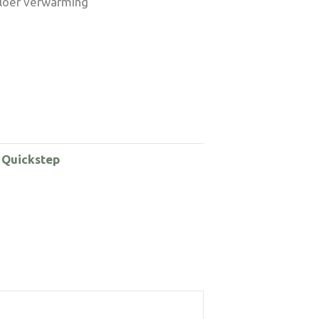
vloer verwarming
,
Quickstep