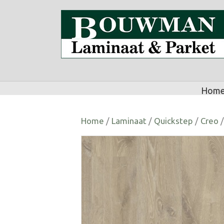
Hom
Home
/
Laminaat
/
Quickstep
/
Creo
/