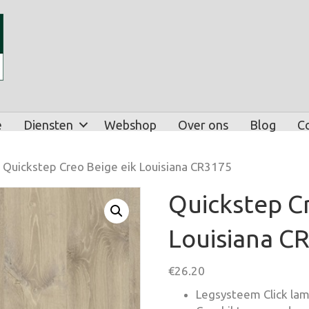
e
Diensten
Webshop
Over ons
Blog
C
 Quickstep Creo Beige eik Louisiana CR3175
Quickstep Cr
Louisiana C
€
26.20
Legsysteem Click lami