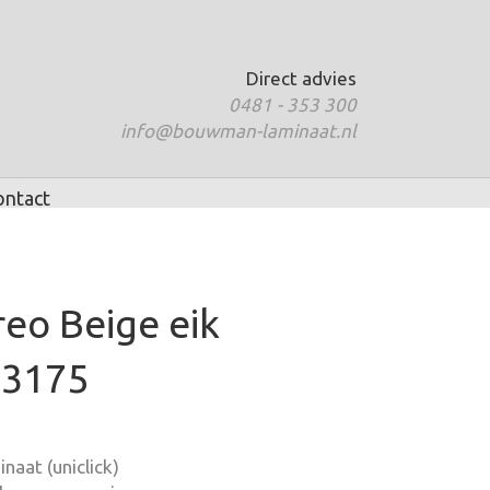
Direct advies
0481 - 353 300
info@bouwman-laminaat.nl
ontact
eo Beige eik
R3175
naat (uniclick)