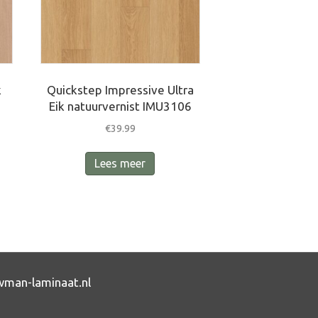
k
Quickstep Impressive Ultra
Eik natuurvernist IMU3106
€
39.99
Lees meer
man-laminaat.nl