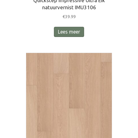
Quickstep Impressive Ultra Eik
natuurvernist IMU3106
€
39.99
Lees meer