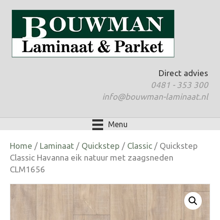
Direct advies
0481 - 353 300
info@bouwman-laminaat.nl
Menu
Home
/
Laminaat
/
Quickstep
/
Classic
/ Quickstep
Classic Havanna eik natuur met zaagsneden
CLM1656