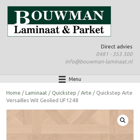
Direct advies
0481 - 353 300
info@bouwman-laminaat.nl
Menu
Home
/
Laminaat
/
Quickstep
/
Arte
/ Quickstep Arte
Versailles Wit Geolied UF1248