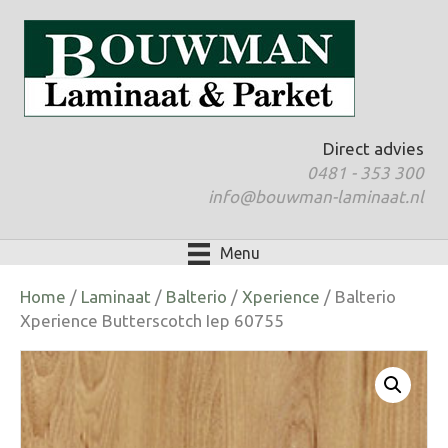
Direct advies
0481 - 353 300
info@bouwman-laminaat.nl
Menu
Home
/
Laminaat
/
Balterio
/
Xperience
/ Balterio
Xperience Butterscotch Iep 60755