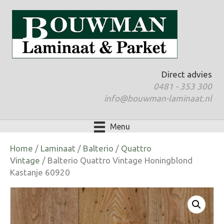
Direct advies
0481 - 353 300
info@bouwman-laminaat.nl
Menu
Home
/
Laminaat
/
Balterio
/
Quattro
Vintage
/ Balterio Quattro Vintage Honingblond
Kastanje 60920