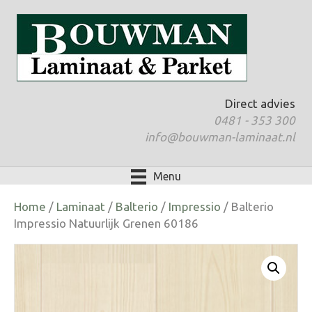
Direct advies
0481 - 353 300
info@bouwman-laminaat.nl
Menu
Home
/
Laminaat
/
Balterio
/
Impressio
/ Balterio
Impressio Natuurlijk Grenen 60186