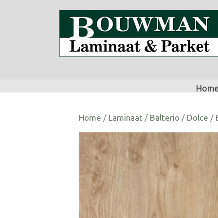
Hom
Home
/
Laminaat
/
Balterio
/
Dolce
/ 