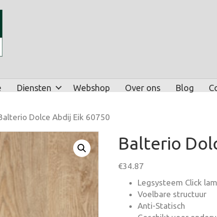
e
Diensten
Webshop
Over ons
Blog
C
Balterio Dolce Abdij Eik 60750
Balterio Dol
€
34.87
Legsysteem Click lam
Voelbare structuur
Anti-Statisch